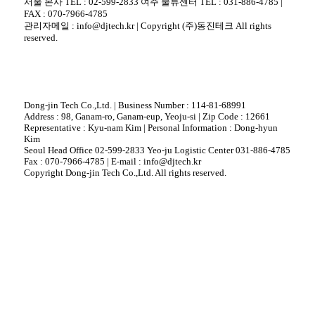
서울 본사 TEL : 02-599-2833 여주 물류센터 TEL : 031-886-4785 |
FAX : 070-7966-4785
관리자메일 : info@djtech.kr | Copyright (주)동진테크 All rights
reserved.
Dong-jin Tech Co.,Ltd. | Business Number : 114-81-68991
Address : 98, Ganam-ro, Ganam-eup, Yeoju-si | Zip Code : 12661
Representative : Kyu-nam Kim | Personal Information : Dong-hyun
Kim
Seoul Head Office 02-599-2833 Yeo-ju Logistic Center 031-886-4785
Fax : 070-7966-4785 | E-mail : info@djtech.kr
Copyright Dong-jin Tech Co.,Ltd. All rights reserved.