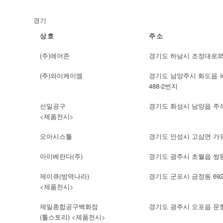
경기
상호
주소
(주)에어존
경기도 하남시 조정대로35 
(주)와이케이엠
경기도 남양주시 화도읍 
488-2번지
선일공구
경기도 화성시 남양읍 주석로
<제품전시>
오아시스툴
경기도 안성시 고삼면 가유리
아이베란다(주)
경기도 광주시 초월읍 쌍동리
제이큐(방역나라)
경기도 군포시 금정동 692-
<제품전시>
제일종합공구백화점
경기도 광주시 오포읍 문형리
(툴스토리) <제품전시>