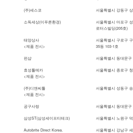
(주)세스코
서울특별시 강동구 상일
소독세상(이푸른환경)
서울특별시 마포구 성산
로터스빌딩(205호)
태양상사
서울특별시 구로구 구
<제품 전시>
35동 103-1호
펀샵
서울특별시 동대문구 청
효성툴메카
서울특별시 종로구 청계
<제품 전시>
(주)디앤씨툴
서울특별시 성동구 송정
<제품 전시>
공구사랑
서울특별시 동대문구 황
삼성ST(삼성세이프티테크)
서울특별시 노원구 덕릉
Autobrite Direct Korea.
서울특별시 강남구 세곡