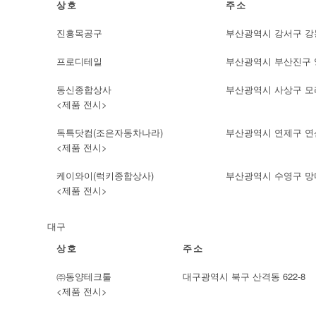
상호
주소
진흥목공구
부산광역시 강서구 강동동
프로디테일
부산광역시 부산진구 양정
동신종합상사
부산광역시 사상구 모라동
<제품 전시>
독특닷컴(조은자동차나라)
부산광역시 연제구 연산
<제품 전시>
케이와이(럭키종합상사)
부산광역시 수영구 망미동
<제품 전시>
대구
상호
주소
㈜동양테크툴
대구광역시 북구 산격동 622-8
<제품 전시>