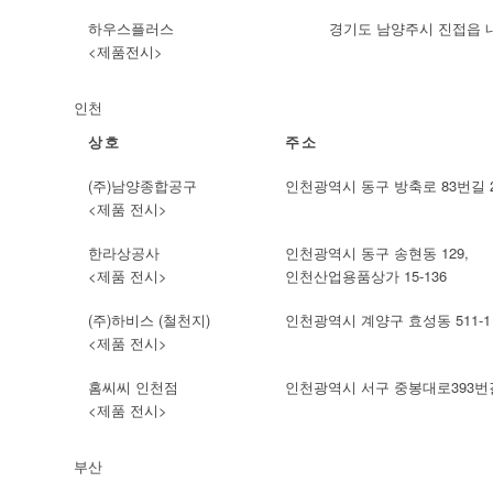
하우스플러스
경기도 남양주시 진접읍 
<제품전시>
인천
상호
주소
(주)남양종합공구
인천광역시 동구 방축로 83번길 23
<제품 전시>
한라상공사
인천광역시 동구 송현동 129,
<제품 전시>
인천산업용품상가 15-136
(주)하비스 (철천지)
인천광역시 계양구 효성동 511-1
<제품 전시>
홈씨씨 인천점
인천광역시 서구 중봉대로393번길
<제품 전시>
부산