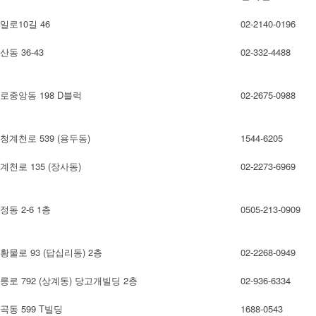
로10길 46
02-2140-0196
동 36-43
02-332-4488
로중앙동 198 D블럭
02-2675-0988
계천로 539 (용두동)
1544-6205
천로 135 (장사동)
02-2273-6969
동 2-6 1층
0505-213-0909
물로 93 (답십리동) 2층
02-2268-0949
로 792 (상계동) 당고개빌딩 2층
02-936-6334
동 599 T빌딩
1688-0543