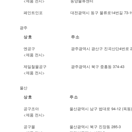
<제품 전시>
동양물류센터
페인트인포
대전광역시 동구 물류로14번길 73-19
광주
상호
주소
엔공구
광주광역시 광산구 진곡산단4번로 26
<제품 전시>
제일철물공구
광주광역시 북구 중흥동 374-43
<제품 전시>
울산
상호
주소
공구조아
울산광역시 남구 법대로 94-12 (옥동)
<제품 전시>
공구몰
울산광역시 북구 진장동 285-3