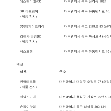
에스앤디(툴캣)
대구광역시 북구 산격동 1824
SK 하드웨어
대구광역시 북구 유통단지로 16, 
<제품 전시>
(주)엠제이코리아
대구광역시 북고 검단로 83 (산격동
검전사(금명툴)
대구광역시 중구 북성로 4 (시장
<제품 전시>
넥스프랜
대구광역시 북구 유통단지로 16 (
대전
상호
주소
번영테크툴
대전광역시 대덕구 오정로 97 (오정
<제품 전시>
잘생긴가게
대전광역시 유성구 진잠로 70번길 29
손잡이닷컴
대전광역시 동구 삼성동 302-134