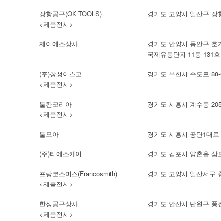
장항공구(OK TOOLS)
경기도 고양시 일산구 장항동
<제품전시>
제이에스상사
경기도 안양시 동안구 호계동
국제유통단지 11동 131호
(주)창성이스코
경기도 부천시 수도로 88-
<제품전시>
툴칸코리아
경기도 시흥시 계수동 205
<제품전시>
툴모아
경기도 시흥시 공단1대로 2
(주)티에스케이
경기도 김포시 양촌읍 삼도
프랑코스미스(Francosmith)
경기도 고양시 일산서구 중앙
<제품전시>
한성공구상사
경기도 안산시 단원구 풍전로 
<제품전시>