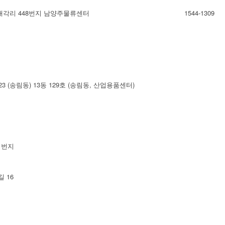
내각리 448번지 남양주물류센터
1544-1309
 (송림동) 13동 129호 (송림동, 산업용품센터)
 번지
 16