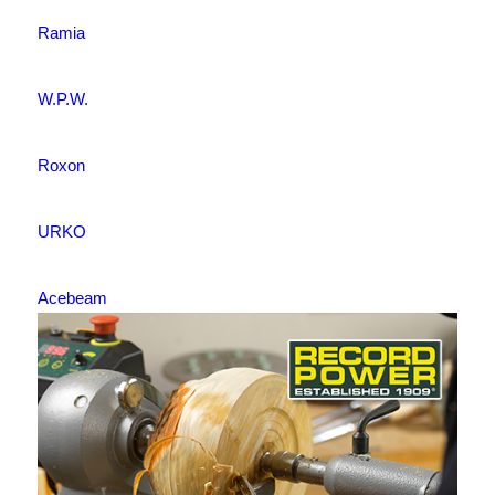
Ramia
W.P.W.
Roxon
URKO
Acebeam