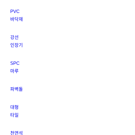
PVC
바닥재
강선
인장기
SPC
마루
파벽돌
대형
타일
천연석