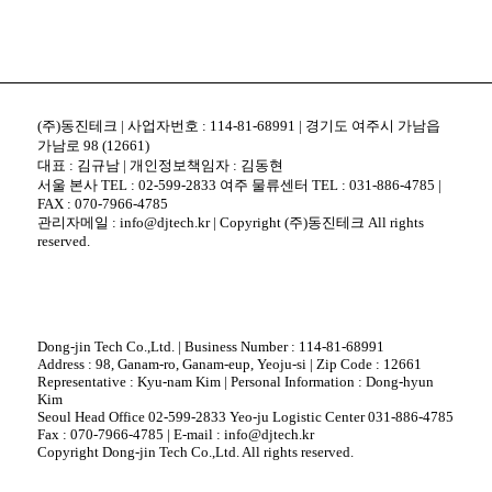
(주)동진테크 | 사업자번호 : 114-81-68991 | 경기도 여주시 가남읍
가남로 98 (12661)
대표 : 김규남 | 개인정보책임자 : 김동현
서울 본사 TEL : 02-599-2833 여주 물류센터 TEL : 031-886-4785 |
FAX : 070-7966-4785
관리자메일 : info@djtech.kr | Copyright (주)동진테크 All rights
reserved.
Dong-jin Tech Co.,Ltd. | Business Number : 114-81-68991
Address : 98, Ganam-ro, Ganam-eup, Yeoju-si | Zip Code : 12661
Representative : Kyu-nam Kim | Personal Information : Dong-hyun
Kim
Seoul Head Office 02-599-2833 Yeo-ju Logistic Center 031-886-4785
Fax : 070-7966-4785 | E-mail : info@djtech.kr
Copyright Dong-jin Tech Co.,Ltd. All rights reserved.