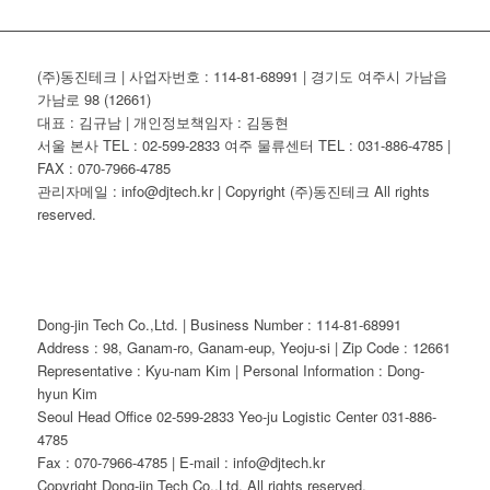
(주)동진테크 | 사업자번호 : 114-81-68991 | 경기도 여주시 가남읍
가남로 98 (12661)
대표 : 김규남 | 개인정보책임자 : 김동현
서울 본사 TEL : 02-599-2833 여주 물류센터 TEL : 031-886-4785 |
FAX : 070-7966-4785
관리자메일 : info@djtech.kr | Copyright (주)동진테크 All rights
reserved.
Dong-jin Tech Co.,Ltd. | Business Number : 114-81-68991
Address : 98, Ganam-ro, Ganam-eup, Yeoju-si | Zip Code : 12661
Representative : Kyu-nam Kim | Personal Information : Dong-
hyun Kim
Seoul Head Office 02-599-2833 Yeo-ju Logistic Center 031-886-
4785
Fax : 070-7966-4785 | E-mail : info@djtech.kr
Copyright Dong-jin Tech Co.,Ltd. All rights reserved.