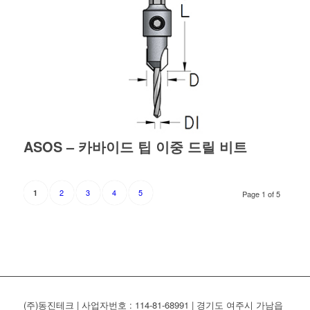
ASOS – 카바이드 팁 이중 드릴 비트
2
3
4
5
1
Page 1 of 5
(주)동진테크 | 사업자번호 : 114-81-68991 | 경기도 여주시 가남읍