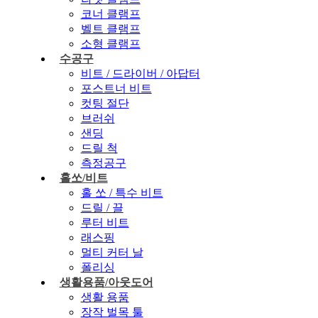
코너 클램프
벨트 클램프
소형 클램프
수공구
비트 / 드라이버 / 아답터
포스트너 비트
컷팅 절단
브러쉬
샌딩
드릴 척
측정공구
홀쏘/비트
홀 쏘 / 특수 비트
드릴 / 끌
루터 비트
래스핑
멀티 커터 날
폴리싱
생활용품/아웃도어
생활 용품
장작 벌목 툴