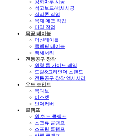
강화마루 시공
석고보드/벽체시공
실리콘 작업
목재 데크 작업
타일 작업
목공 테이블
머신테이블
클램핑 테이블
액세서리
전동공구 장착
원형 톱 가이드 레일
드릴&그라인더 스탠드
전동공구 장착 액세서리
우드 조인트
목다보
비스켓
언더커버
클램프
원-핸드 클램프
스크류 클램프
스프링 클램프
라쳇 클램프