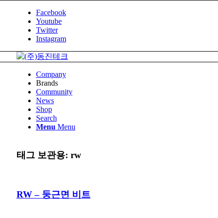
Facebook
Youtube
Twitter
Instagram
Company
Brands
Community
News
Shop
Search
Menu
Menu
태그 보관용:
rw
RW – 둥근면 비트