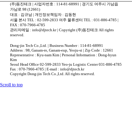
(주)동진테크 | 사업자번호 : 114-81-68991 | 경기도 여주시 가남읍
가남로 98 (12661)
대표 : 김규남 | 개인정보책임자 : 김동현
서울 본사 TEL : 02-599-2833 여주 물류센터 TEL : 031-886-4785 |
FAX : 070-7966-4785
관리자메일 : info@djtech.kr | Copyright (주)동진테크 All rights
reserved.
Dong-jin Tech Co.,Ltd. | Business Number : 114-81-68991
Address : 98, Ganam-ro, Ganam-eup, Yeoju-si | Zip Code : 12661
Representative : Kyu-nam Kim | Personal Information : Dong-hyun
Kim
Seoul Head Office 02-599-2833 Yeo-ju Logistic Center 031-886-4785
Fax : 070-7966-4785 | E-mail : info@djtech.kr
Copyright Dong-jin Tech Co.,Ltd. All rights reserved.
Scroll to top