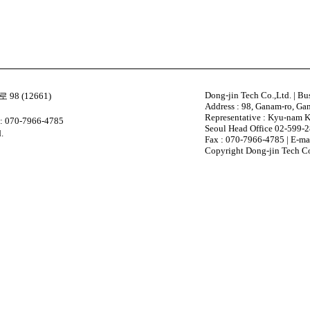
Dong-jin Tech Co.,Ltd. | B
98 (12661)
Address : 98, Ganam-ro, Ga
Representative : Kyu-nam K
 070-7966-4785
Seoul Head Office 02-599-2
.
Fax : 070-7966-4785 | E-mai
Copyright Dong-jin Tech Co.