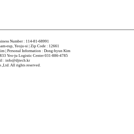
usiness Number : 114-81-68991
nam-eup, Yeoju-si | Zip Code : 12661
im | Personal Information : Dong-hyun Kim
833 Yeo-ju Logistic Center 031-886-4785
l : info@djtech.kr
,Ltd. All rights reserved.