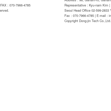
AX : 070-7966-4785
Representative : Kyu-nam Kim |
erved.
Seoul Head Office 02-599-2833 Y
Fax : 070-7966-4785 | E-mail : i
Copyright Dong-jin Tech Co.,Ltd. 