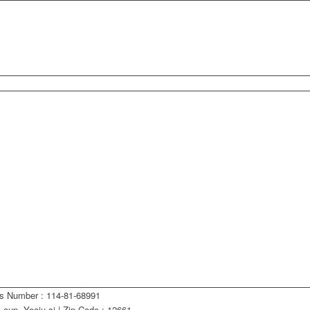
ss Number : 114-81-68991
eup, Yeoju-si | Zip Code : 12661