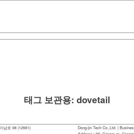
태그 보관용:
dovetail
남로 98 (12661)
Dong-jin Tech Co.,Ltd. | Busine
Address : 98, Ganam-ro, Ganam-