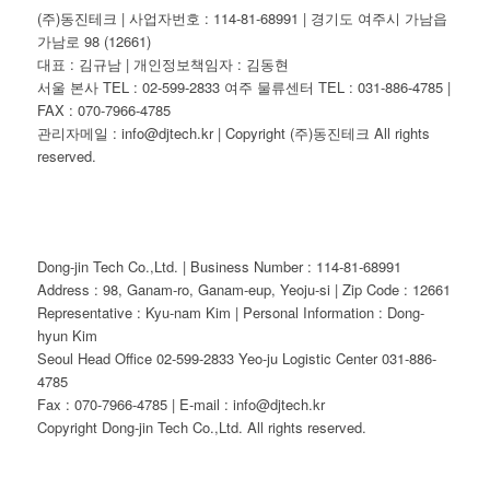
(주)동진테크 | 사업자번호 : 114-81-68991 | 경기도 여주시 가남읍
가남로 98 (12661)
대표 : 김규남 | 개인정보책임자 : 김동현
서울 본사 TEL : 02-599-2833 여주 물류센터 TEL : 031-886-4785 |
FAX : 070-7966-4785
관리자메일 : info@djtech.kr | Copyright (주)동진테크 All rights
reserved.
Dong-jin Tech Co.,Ltd. | Business Number : 114-81-68991
Address : 98, Ganam-ro, Ganam-eup, Yeoju-si | Zip Code : 12661
Representative : Kyu-nam Kim | Personal Information : Dong-
hyun Kim
Seoul Head Office 02-599-2833 Yeo-ju Logistic Center 031-886-
4785
Fax : 070-7966-4785 | E-mail : info@djtech.kr
Copyright Dong-jin Tech Co.,Ltd. All rights reserved.