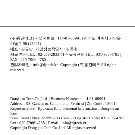
(주)동진테크 | 사업자번호 : 114-81-68991 | 경기도 여주시 가남읍
가남로 98 (12661)
대표 : 김규남 | 개인정보책임자 : 김동현
서울 본사 TEL : 02-599-2833 여주 물류센터 TEL : 031-886-4785 |
FAX : 070-7966-4785
관리자메일 : info@djtech.kr | Copyright (주)동진테크 All rights
reserved.
Dong-jin Tech Co.,Ltd. | Business Number : 114-81-68991
Address : 98, Ganam-ro, Ganam-eup, Yeoju-si | Zip Code : 12661
Representative : Kyu-nam Kim | Personal Information : Dong-hyun
Kim
Seoul Head Office 02-599-2833 Yeo-ju Logistic Center 031-886-4785
Fax : 070-7966-4785 | E-mail : info@djtech.kr
Copyright Dong-jin Tech Co.,Ltd. All rights reserved.