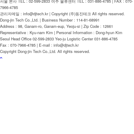
서울 본사 TEL : 02-599-2833 여주 물류센터 TEL : 031-886-4785 | FAX : 070-
7966-4785
관리자메일 : info@djtech.kr | Copyright (주)동진테크 All rights reserved.
Dong-jin Tech Co.,Ltd. | Business Number : 114-81-68991
Address : 98, Ganam-ro, Ganam-eup, Yeoju-si | Zip Code : 12661
Representative : Kyu-nam Kim | Personal Information : Dong-hyun Kim
Seoul Head Office 02-599-2833 Yeo-ju Logistic Center 031-886-4785
Fax : 070-7966-4785 | E-mail : info@djtech.kr
Copyright Dong-jin Tech Co.,Ltd. All rights reserved.