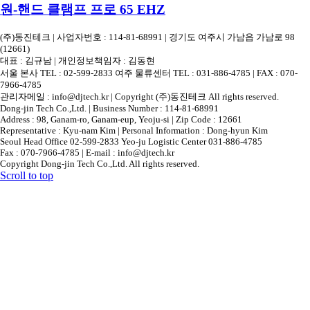
원-핸드 클램프 프로 65 EHZ
(주)동진테크 | 사업자번호 : 114-81-68991 | 경기도 여주시 가남읍 가남로 98
(12661)
대표 : 김규남 | 개인정보책임자 : 김동현
서울 본사 TEL : 02-599-2833 여주 물류센터 TEL : 031-886-4785 | FAX : 070-
7966-4785
관리자메일 : info@djtech.kr | Copyright (주)동진테크 All rights reserved.
Dong-jin Tech Co.,Ltd. | Business Number : 114-81-68991
Address : 98, Ganam-ro, Ganam-eup, Yeoju-si | Zip Code : 12661
Representative : Kyu-nam Kim | Personal Information : Dong-hyun Kim
Seoul Head Office 02-599-2833 Yeo-ju Logistic Center 031-886-4785
Fax : 070-7966-4785 | E-mail : info@djtech.kr
Copyright Dong-jin Tech Co.,Ltd. All rights reserved.
Scroll to top