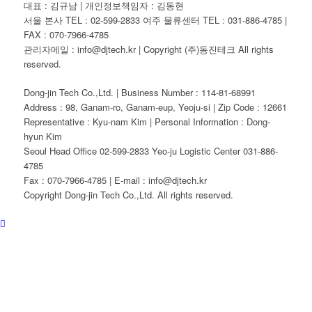
대표 : 김규남 | 개인정보책임자 : 김동현
서울 본사 TEL : 02-599-2833 여주 물류센터 TEL : 031-886-4785 |
FAX : 070-7966-4785
관리자메일 : info@djtech.kr | Copyright (주)동진테크 All rights
reserved.
Dong-jin Tech Co.,Ltd. | Business Number : 114-81-68991
Address : 98, Ganam-ro, Ganam-eup, Yeoju-si | Zip Code : 12661
Representative : Kyu-nam Kim | Personal Information : Dong-
hyun Kim
Seoul Head Office 02-599-2833 Yeo-ju Logistic Center 031-886-
4785
Fax : 070-7966-4785 | E-mail : info@djtech.kr
Copyright Dong-jin Tech Co.,Ltd. All rights reserved.