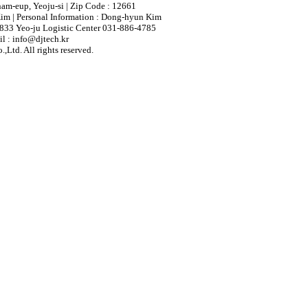
nam-eup, Yeoju-si | Zip Code : 12661
im | Personal Information : Dong-hyun Kim
833 Yeo-ju Logistic Center 031-886-4785
l : info@djtech.kr
,Ltd. All rights reserved.