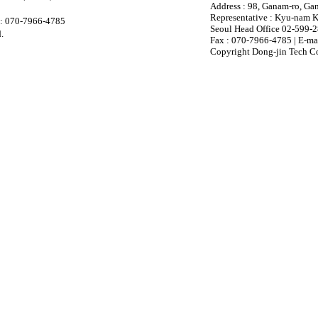
Address : 98, Ganam-ro, Ga
Representative : Kyu-nam K
 070-7966-4785
Seoul Head Office 02-599-2
.
Fax : 070-7966-4785 | E-mai
Copyright Dong-jin Tech Co.