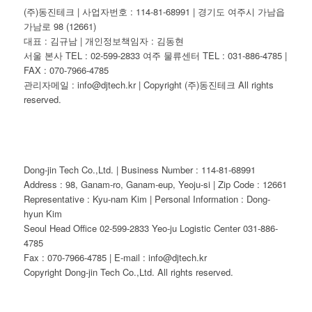
(주)동진테크 | 사업자번호 : 114-81-68991 | 경기도 여주시 가남읍
가남로 98 (12661)
대표 : 김규남 | 개인정보책임자 : 김동현
서울 본사 TEL : 02-599-2833 여주 물류센터 TEL : 031-886-4785 |
FAX : 070-7966-4785
관리자메일 : info@djtech.kr | Copyright (주)동진테크 All rights
reserved.
Dong-jin Tech Co.,Ltd. | Business Number : 114-81-68991
Address : 98, Ganam-ro, Ganam-eup, Yeoju-si | Zip Code : 12661
Representative : Kyu-nam Kim | Personal Information : Dong-
hyun Kim
Seoul Head Office 02-599-2833 Yeo-ju Logistic Center 031-886-
4785
Fax : 070-7966-4785 | E-mail : info@djtech.kr
Copyright Dong-jin Tech Co.,Ltd. All rights reserved.