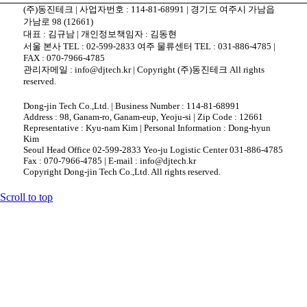
(주)동진테크 | 사업자번호 : 114-81-68991 | 경기도 여주시 가남읍
가남로 98 (12661)
대표 : 김규남 | 개인정보책임자 : 김동현
서울 본사 TEL : 02-599-2833 여주 물류센터 TEL : 031-886-4785 |
FAX : 070-7966-4785
관리자메일 : info@djtech.kr | Copyright (주)동진테크 All rights
reserved.
Dong-jin Tech Co.,Ltd. | Business Number : 114-81-68991
Address : 98, Ganam-ro, Ganam-eup, Yeoju-si | Zip Code : 12661
Representative : Kyu-nam Kim | Personal Information : Dong-hyun
Kim
Seoul Head Office 02-599-2833 Yeo-ju Logistic Center 031-886-4785
Fax : 070-7966-4785 | E-mail : info@djtech.kr
Copyright Dong-jin Tech Co.,Ltd. All rights reserved.
Scroll to top