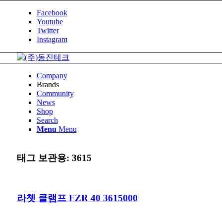
Facebook
Youtube
Twitter
Instagram
Company
Brands
Community
News
Shop
Search
Menu
Menu
태그 보관용:
3615
라쳇 클램프 FZR 40 3615000