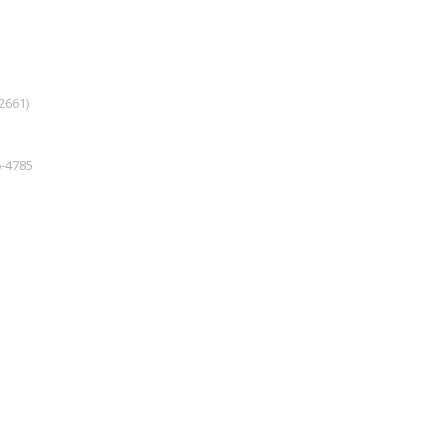
661)
-4785