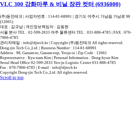
VLC 300 강화마루 & 비닐 장판 컷터 (6936000)
(주)동진테크 | 사업자번호 : 114-81-68991 | 경기도 여주시 가남읍 가남로 98
(12661)
대표 : 김규남 | 개인정보책임자 : 김동현
서울 본사 TEL : 02-599-2833 여주 물류센터 TEL : 031-886-4785 | FAX : 070-
7966-4785
관리자메일 : info@djtech.kr | Copyright (주)동진테크 All rights reserved.
Dong-jin Tech Co.,Ltd. | Business Number : 114-81-68991
Address : 98, Ganam-ro, Ganam-eup, Yeoju-si | Zip Code : 12661
Representative : Kyu-nam Kim | Personal Information : Dong-hyun Kim
Seoul Head Office 02-599-2833 Yeo-ju Logistic Center 031-886-4785
Fax : 070-7966-4785 | E-mail : info@djtech.kr
Copyright Dong-jin Tech Co.,Ltd. All rights reserved.
Scroll to top