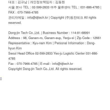
대표 : 김규남 | 개인정보책임자 : 김동현
서울 본사 TEL : 02-599-2833 여주 물류센터 TEL : 031-886-4785 |
FAX : 070-7966-4785
관리자메일 : info@djtech.kr | Copyright (주)동진테크 All rights
reserved.
Dong-jin Tech Co.,Ltd. | Business Number : 114-81-68991
Address : 98, Ganam-ro, Ganam-eup, Yeoju-si | Zip Code : 12661
Representative : Kyu-nam Kim | Personal Information : Dong-
hyun Kim
Seoul Head Office 02-599-2833 Yeo-ju Logistic Center 031-886-
4785
Fax : 070-7966-4785 | E-mail : info@djtech.kr
Copyright Dong-jin Tech Co.,Ltd. All rights reserved.