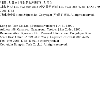
대표 : 김규남 | 개인정보책임자 : 김동현
서울 본사 TEL : 02-599-2833 여주 물류센터 TEL : 031-886-4785 | FAX : 070-
7966-4785
관리자메일 : info@djtech.kr | Copyright (주)동진테크 All rights reserved.
Dong-jin Tech Co.,Ltd. | Business Number : 114-81-68991
Address : 98, Ganam-ro, Ganam-eup, Yeoju-si | Zip Code : 12661
Representative : Kyu-nam Kim | Personal Information : Dong-hyun Kim
Seoul Head Office 02-599-2833 Yeo-ju Logistic Center 031-886-4785
Fax : 070-7966-4785 | E-mail : info@djtech.kr
Copyright Dong-jin Tech Co.,Ltd. All rights reserved.