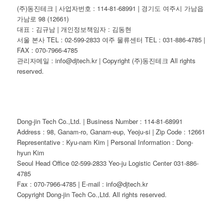
(주)동진테크 | 사업자번호 : 114-81-68991 | 경기도 여주시 가남읍
가남로 98 (12661)
대표 : 김규남 | 개인정보책임자 : 김동현
서울 본사 TEL : 02-599-2833 여주 물류센터 TEL : 031-886-4785 |
FAX : 070-7966-4785
관리자메일 : info@djtech.kr | Copyright (주)동진테크 All rights
reserved.
Dong-jin Tech Co.,Ltd. | Business Number : 114-81-68991
Address : 98, Ganam-ro, Ganam-eup, Yeoju-si | Zip Code : 12661
Representative : Kyu-nam Kim | Personal Information : Dong-
hyun Kim
Seoul Head Office 02-599-2833 Yeo-ju Logistic Center 031-886-
4785
Fax : 070-7966-4785 | E-mail : info@djtech.kr
Copyright Dong-jin Tech Co.,Ltd. All rights reserved.