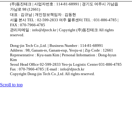
(주)동진테크 | 사업자번호 : 114-81-68991 | 경기도 여주시 가남읍
가남로 98 (12661)
대표 : 김규남 | 개인정보책임자 : 김동현
서울 본사 TEL : 02-599-2833 여주 물류센터 TEL : 031-886-4785 |
FAX : 070-7966-4785
관리자메일 : info@djtech.kr | Copyright (주)동진테크 All rights
reserved.
Dong-jin Tech Co.,Ltd. | Business Number : 114-81-68991
Address : 98, Ganam-ro, Ganam-eup, Yeoju-si | Zip Code : 12661
Representative : Kyu-nam Kim | Personal Information : Dong-hyun
Kim
Seoul Head Office 02-599-2833 Yeo-ju Logistic Center 031-886-4785
Fax : 070-7966-4785 | E-mail : info@djtech.kr
Copyright Dong-jin Tech Co.,Ltd. All rights reserved.
Scroll to top