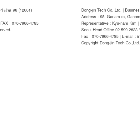
남로 98 (12661)
Dong-jin Tech Co.,Ltd. | Busine
Address : 98, Ganam-ro, Ganam-
AX : 070-7966-4785
Representative : Kyu-nam Kim |
erved.
Seoul Head Office 02-599-2833 Y
Fax : 070-7966-4785 | E-mail : i
Copyright Dong-jin Tech Co.,Ltd. 