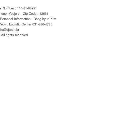
ss Number : 114-81-68991
eup, Yeoju-si | Zip Code : 12661
 Personal Information : Dong-hyun Kim
eo-ju Logistic Center 031-886-4785
nfo@djtech.kr
All rights reserved.