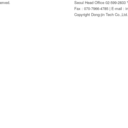
erved.
Seoul Head Office 02-599-2833 Y
Fax : 070-7966-4785 | E-mail : i
Copyright Dong-jin Tech Co.,Ltd. 