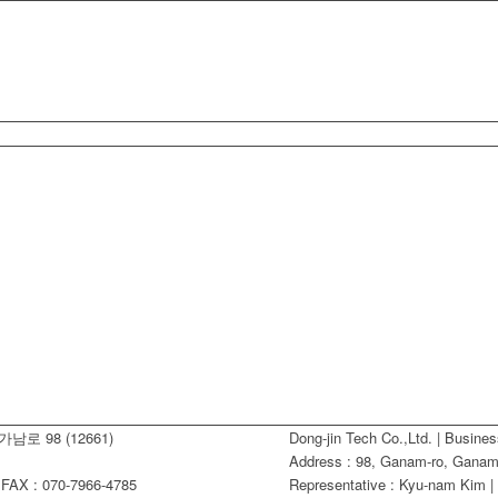
남로 98 (12661)
Dong-jin Tech Co.,Ltd. | Busine
Address : 98, Ganam-ro, Ganam-
AX : 070-7966-4785
Representative : Kyu-nam Kim |