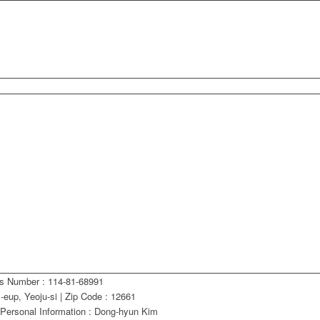
ss Number : 114-81-68991
eup, Yeoju-si | Zip Code : 12661
 Personal Information : Dong-hyun Kim