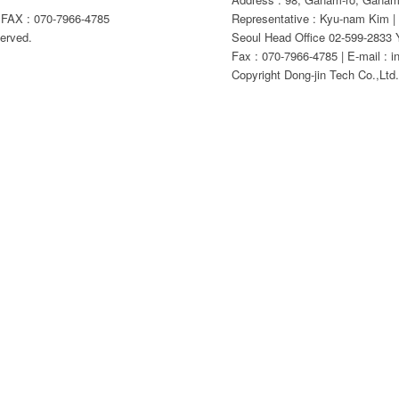
AX : 070-7966-4785
Representative : Kyu-nam Kim |
erved.
Seoul Head Office 02-599-2833 Y
Fax : 070-7966-4785 | E-mail : i
Copyright Dong-jin Tech Co.,Ltd. 