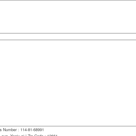
ss Number : 114-81-68991
eup, Yeoju-si | Zip Code : 12661