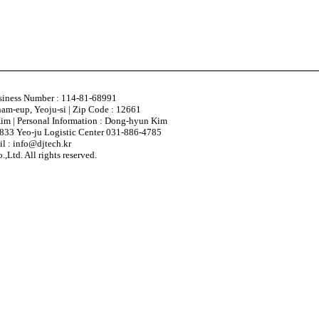
usiness Number : 114-81-68991
nam-eup, Yeoju-si | Zip Code : 12661
im | Personal Information : Dong-hyun Kim
833 Yeo-ju Logistic Center 031-886-4785
l : info@djtech.kr
,Ltd. All rights reserved.