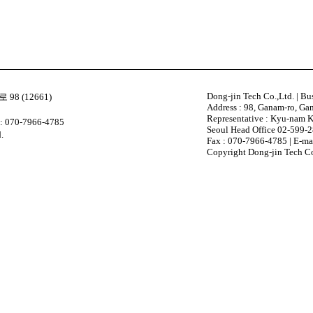
Dong-jin Tech Co.,Ltd. | B
98 (12661)
Address : 98, Ganam-ro, Ga
Representative : Kyu-nam K
 070-7966-4785
Seoul Head Office 02-599-2
.
Fax : 070-7966-4785 | E-mai
Copyright Dong-jin Tech Co.