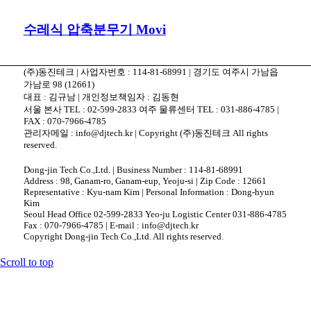
수레식 압축분무기 Movi
(주)동진테크 | 사업자번호 : 114-81-68991 | 경기도 여주시 가남읍
가남로 98 (12661)
대표 : 김규남 | 개인정보책임자 : 김동현
서울 본사 TEL : 02-599-2833 여주 물류센터 TEL : 031-886-4785 |
FAX : 070-7966-4785
관리자메일 : info@djtech.kr | Copyright (주)동진테크 All rights
reserved.
Dong-jin Tech Co.,Ltd. | Business Number : 114-81-68991
Address : 98, Ganam-ro, Ganam-eup, Yeoju-si | Zip Code : 12661
Representative : Kyu-nam Kim | Personal Information : Dong-hyun
Kim
Seoul Head Office 02-599-2833 Yeo-ju Logistic Center 031-886-4785
Fax : 070-7966-4785 | E-mail : info@djtech.kr
Copyright Dong-jin Tech Co.,Ltd. All rights reserved.
Scroll to top