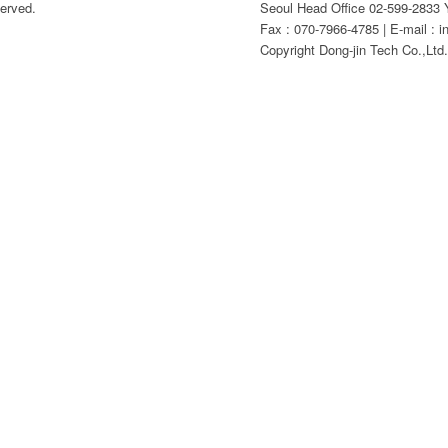
erved.
Seoul Head Office 02-599-2833 Y
Fax : 070-7966-4785 | E-mail : i
Copyright Dong-jin Tech Co.,Ltd. 