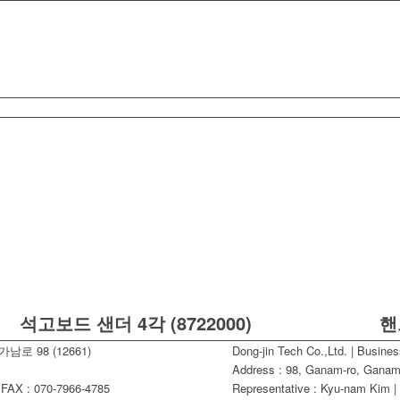
석고보드 샌더 4각 (8722000)
핸
남로 98 (12661)
Dong-jin Tech Co.,Ltd. | Busine
Address : 98, Ganam-ro, Ganam-
AX : 070-7966-4785
Representative : Kyu-nam Kim |