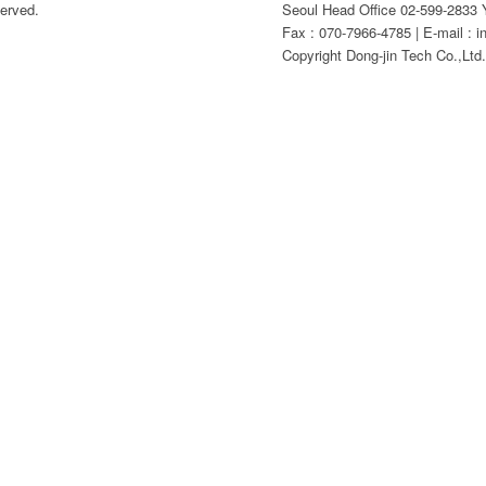
erved.
Seoul Head Office 02-599-2833 Y
Fax : 070-7966-4785 | E-mail : i
Copyright Dong-jin Tech Co.,Ltd. 