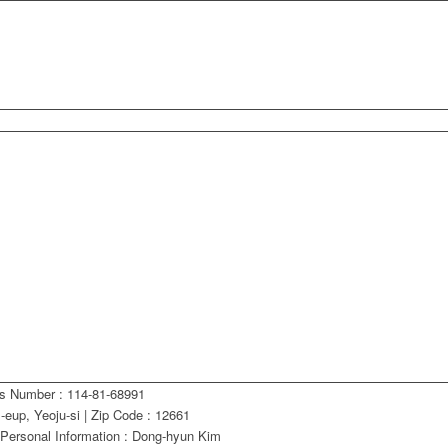
ss Number : 114-81-68991
eup, Yeoju-si | Zip Code : 12661
 Personal Information : Dong-hyun Kim