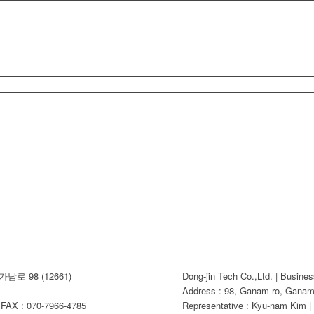
남로 98 (12661)
Dong-jin Tech Co.,Ltd. | Busine
Address : 98, Ganam-ro, Ganam-
AX : 070-7966-4785
Representative : Kyu-nam Kim |