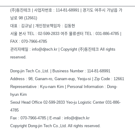
(주)동진테크 | 사업자번호 : 114-81-68991 | 경기도 여주시 가남읍 가
남로 98 (12661)
대표 : 김규남 | 개인정보책임자 : 김동현
서울 본사 TEL : 02-599-2833 여주 물류센터 TEL : 031-886-4785 |
FAX : 070-7966-4785
관리자메일 : info@djtech.kr | Copyright (주)동진테크 All rights
reserved.
Dong-jin Tech Co.,Ltd. | Business Number : 114-81-68991
Address : 98, Ganam-ro, Ganam-eup, Yeoju-si | Zip Code : 12661
Representative : Kyu-nam Kim | Personal Information : Dong-
hyun Kim
Seoul Head Office 02-599-2833 Yeo-ju Logistic Center 031-886-
4785
Fax : 070-7966-4785 | E-mail : info@djtech.kr
Copyright Dong-jin Tech Co.,Ltd. All rights reserved.