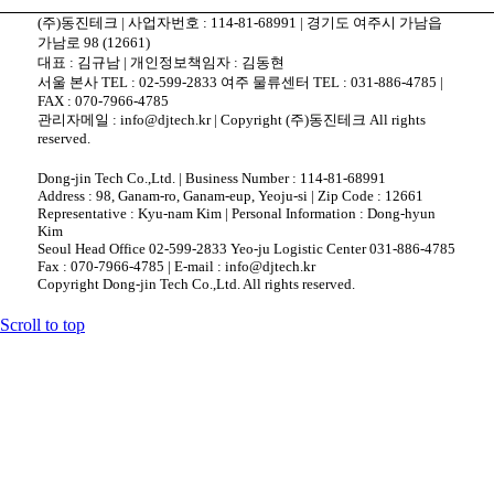
(주)동진테크 | 사업자번호 : 114-81-68991 | 경기도 여주시 가남읍
가남로 98 (12661)
대표 : 김규남 | 개인정보책임자 : 김동현
서울 본사 TEL : 02-599-2833 여주 물류센터 TEL : 031-886-4785 |
FAX : 070-7966-4785
관리자메일 : info@djtech.kr | Copyright (주)동진테크 All rights
reserved.
Dong-jin Tech Co.,Ltd. | Business Number : 114-81-68991
Address : 98, Ganam-ro, Ganam-eup, Yeoju-si | Zip Code : 12661
Representative : Kyu-nam Kim | Personal Information : Dong-hyun
Kim
Seoul Head Office 02-599-2833 Yeo-ju Logistic Center 031-886-4785
Fax : 070-7966-4785 | E-mail : info@djtech.kr
Copyright Dong-jin Tech Co.,Ltd. All rights reserved.
Scroll to top