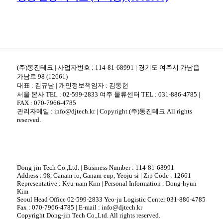
(주)동진테크 | 사업자번호 : 114-81-68991 | 경기도 여주시 가남읍
가남로 98 (12661)
대표 : 김규남 | 개인정보책임자 : 김동현
서울 본사 TEL : 02-599-2833 여주 물류센터 TEL : 031-886-4785 |
FAX : 070-7966-4785
관리자메일 : info@djtech.kr | Copyright (주)동진테크 All rights
reserved.
Dong-jin Tech Co.,Ltd. | Business Number : 114-81-68991
Address : 98, Ganam-ro, Ganam-eup, Yeoju-si | Zip Code : 12661
Representative : Kyu-nam Kim | Personal Information : Dong-hyun
Kim
Seoul Head Office 02-599-2833 Yeo-ju Logistic Center 031-886-4785
Fax : 070-7966-4785 | E-mail : info@djtech.kr
Copyright Dong-jin Tech Co.,Ltd. All rights reserved.