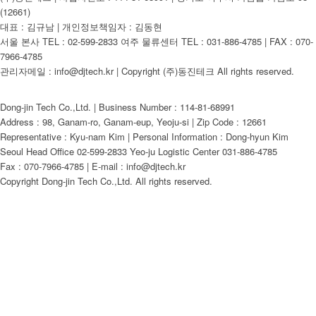
(12661)
대표 : 김규남 | 개인정보책임자 : 김동현
서울 본사 TEL : 02-599-2833 여주 물류센터 TEL : 031-886-4785 | FAX : 070-
7966-4785
관리자메일 : info@djtech.kr | Copyright (주)동진테크 All rights reserved.
Dong-jin Tech Co.,Ltd. | Business Number : 114-81-68991
Address : 98, Ganam-ro, Ganam-eup, Yeoju-si | Zip Code : 12661
Representative : Kyu-nam Kim | Personal Information : Dong-hyun Kim
Seoul Head Office 02-599-2833 Yeo-ju Logistic Center 031-886-4785
Fax : 070-7966-4785 | E-mail : info@djtech.kr
Copyright Dong-jin Tech Co.,Ltd. All rights reserved.