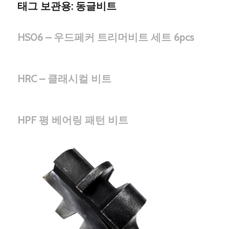
태그 보관용:
동글비트
HS06 – 우드페커 트리머비트 세트 6pcs
HRC – 클래시컬 비트
HPF 평 베어링 패턴 비트