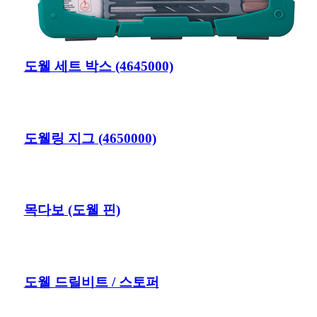
도웰 세트 박스 (4645000)
도웰링 지그 (4650000)
목다보 (도웰 핀)
도웰 드릴비트 / 스토퍼