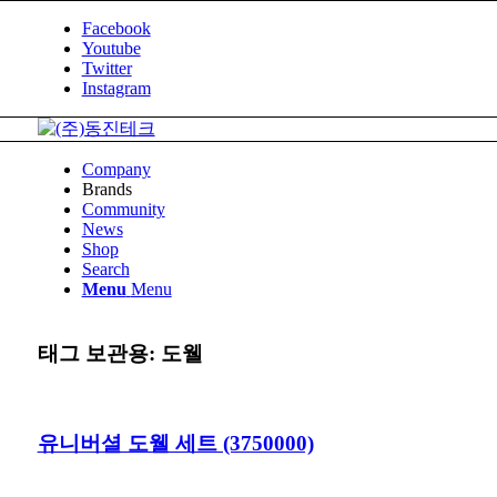
Facebook
Youtube
Twitter
Instagram
Company
Brands
Community
News
Shop
Search
Menu
Menu
태그 보관용:
도웰
유니버셜 도웰 세트 (3750000)