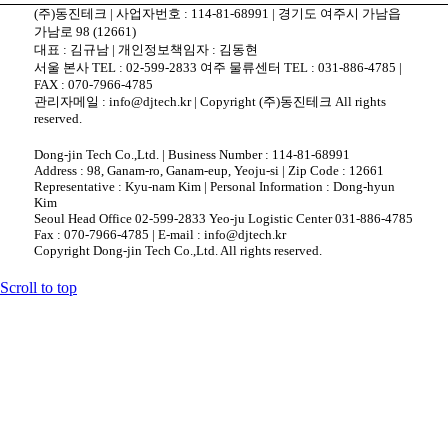
(주)동진테크 | 사업자번호 : 114-81-68991 | 경기도 여주시 가남읍
가남로 98 (12661)
대표 : 김규남 | 개인정보책임자 : 김동현
서울 본사 TEL : 02-599-2833 여주 물류센터 TEL : 031-886-4785 |
FAX : 070-7966-4785
관리자메일 : info@djtech.kr | Copyright (주)동진테크 All rights
reserved.
Dong-jin Tech Co.,Ltd. | Business Number : 114-81-68991
Address : 98, Ganam-ro, Ganam-eup, Yeoju-si | Zip Code : 12661
Representative : Kyu-nam Kim | Personal Information : Dong-hyun
Kim
Seoul Head Office 02-599-2833 Yeo-ju Logistic Center 031-886-4785
Fax : 070-7966-4785 | E-mail : info@djtech.kr
Copyright Dong-jin Tech Co.,Ltd. All rights reserved.
Scroll to top