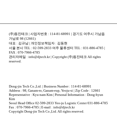
(주)동진테크 | 사업자번호 : 114-81-68991 | 경기도 여주시 가남읍
가남로 98 (12661)
대표 : 김규남 | 개인정보책임자 : 김동현
서울 본사 TEL : 02-599-2833 여주 물류센터 TEL : 031-886-4785 |
FAX : 070-7966-4785
관리자메일 : info@djtech.kr | Copyright (주)동진테크 All rights
reserved.
Dong-jin Tech Co.,Ltd. | Business Number : 114-81-68991
Address : 98, Ganam-ro, Ganam-eup, Yeoju-si | Zip Code : 12661
Representative : Kyu-nam Kim | Personal Information : Dong-hyun
Kim
Seoul Head Office 02-599-2833 Yeo-ju Logistic Center 031-886-4785
Fax : 070-7966-4785 | E-mail : info@djtech.kr
Copyright Dong-jin Tech Co.,Ltd. All rights reserved.