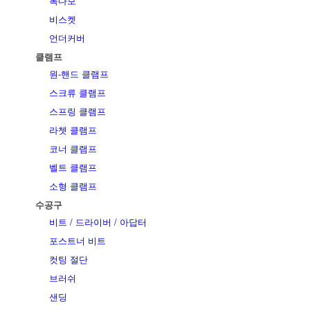
목다보
비스켓
언더커버
클램프
원-핸드 클램프
스크류 클램프
스프링 클램프
라쳇 클램프
코너 클램프
벨트 클램프
소형 클램프
수공구
비트 / 드라이버 / 아답터
포스트너 비트
컷팅 절단
브러쉬
샌딩