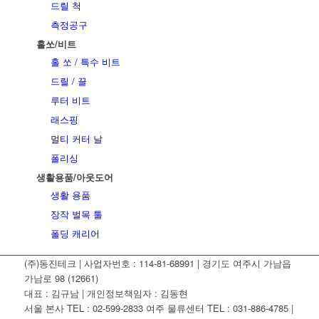
드릴 척
측정공구
홀쏘/비트
홀 쏘 / 특수 비트
드릴 / 끌
루터 비트
래스핑
멀티 커터 날
폴리싱
생활용품/아웃도어
생활 용품
장작 벌목 툴
폴딩 캐리어
(주)동진테크 | 사업자번호 : 114-81-68991 | 경기도 여주시 가남읍
가남로 98 (12661)
대표 : 김규남 | 개인정보책임자 : 김동현
서울 본사 TEL : 02-599-2833 여주 물류센터 TEL : 031-886-4785 |