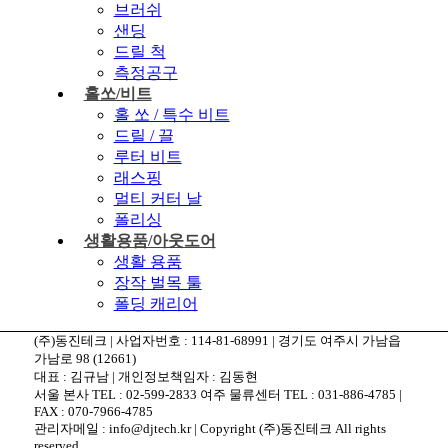
브러쉬
샌딩
드릴 척
측정공구
홀쏘/비트
홀 쏘 / 특수 비트
드릴 / 끌
루터 비트
래스핑
멀티 커터 날
폴리싱
생활용품/아웃도어
생활 용품
장작 벌목 툴
폴딩 캐리어
(주)동진테크 | 사업자번호 : 114-81-68991 | 경기도 여주시 가남읍
가남로 98 (12661)
대표 : 김규남 | 개인정보책임자 : 김동현
서울 본사 TEL : 02-599-2833 여주 물류센터 TEL : 031-886-4785 |
FAX : 070-7966-4785
관리자메일 : info@djtech.kr | Copyright (주)동진테크 All rights
reserved.