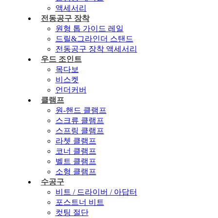
액세서리
전동공구 장착
원형 톱 가이드 레일
드릴&그라인더 스탠드
전동공구 장착 액세서리
우드 조인트
목다보
비스켓
언더커버
클램프
원-핸드 클램프
스크류 클램프
스프링 클램프
라쳇 클램프
코너 클램프
벨트 클램프
소형 클램프
수공구
비트 / 드라이버 / 아답터
포스트너 비트
컷팅 절단